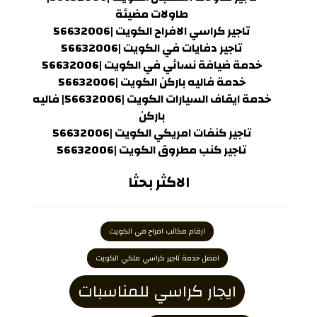
طاولات مضيئة
تاجير كراسي الافراح الكويت |56632006
تاجير دفايات في الكويت |56632006
خدمة ضيافة نسائي في الكويت |56632006
خدمة فاليه باركن الكويت |56632006
خدمة ايقاف السيارات الكويت |56632006| فاليه
باركن
تاجير كنفات امريكي الكويت |56632006
تاجير كنب مطروق الكويت |56632006
الاكثر بحثا
ارقام مكاتب افراح في الكويت
افضل خدمة تاجير كراسي ملكي الكويت
ايجار كراسي للمناسبات