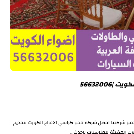
|56632006
تميز شركتنا افضل شركة تاجير كراسي الافراح الكويت بتقديم
ت المضيئة للمناسبات باحدث ...