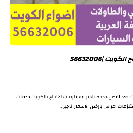
ويت |56632006
يت نعد افضل خدمة تاجير مستلزمات الافراح بالكويت خدمات
لزمات اعراس بارخص الاسعار. تاجير ...