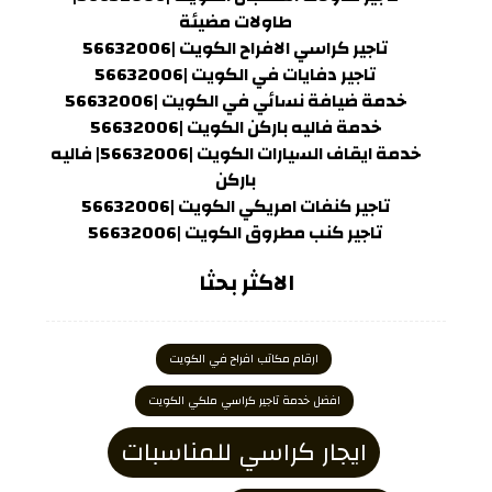
طاولات مضيئة
تاجير كراسي الافراح الكويت |56632006
تاجير دفايات في الكويت |56632006
خدمة ضيافة نسائي في الكويت |56632006
خدمة فاليه باركن الكويت |56632006
خدمة ايقاف السيارات الكويت |56632006| فاليه
باركن
تاجير كنفات امريكي الكويت |56632006
تاجير كنب مطروق الكويت |56632006
الاكثر بحثا
ارقام مكاتب افراح في الكويت
افضل خدمة تاجير كراسي ملكي الكويت
ايجار كراسي للمناسبات