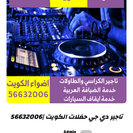
تاجير دي جي حفلات الكويت |56632006
Admin