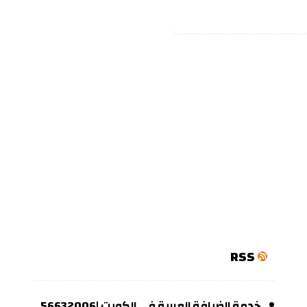
RSS
خدمة الضيافة العربية في الكويت |56632006