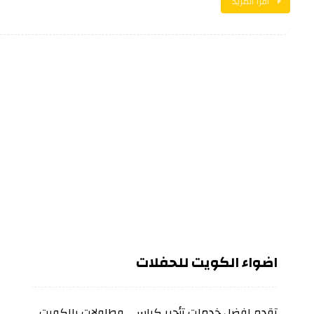
اقرأ المزيد
اضواء الكويت للحفلات
تقدم افضل خدمات تأجير كراسي وطاولات بالكويت