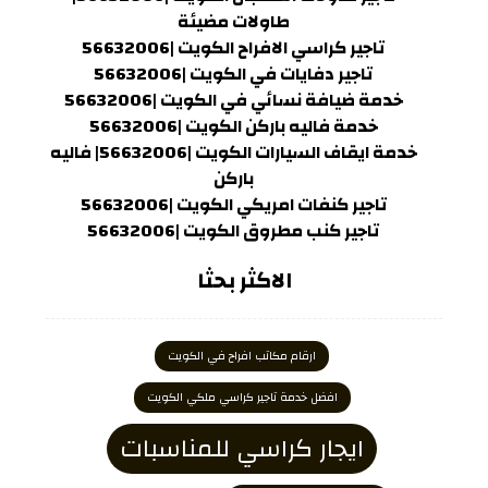
طاولات مضيئة
تاجير كراسي الافراح الكويت |56632006
تاجير دفايات في الكويت |56632006
خدمة ضيافة نسائي في الكويت |56632006
خدمة فاليه باركن الكويت |56632006
خدمة ايقاف السيارات الكويت |56632006| فاليه
باركن
تاجير كنفات امريكي الكويت |56632006
تاجير كنب مطروق الكويت |56632006
الاكثر بحثا
ارقام مكاتب افراح في الكويت
افضل خدمة تاجير كراسي ملكي الكويت
ايجار كراسي للمناسبات