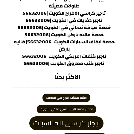
طاولات مضيئة
تاجير كراسي الافراح الكويت |56632006
تاجير دفايات في الكويت |56632006
خدمة ضيافة نسائي في الكويت |56632006
خدمة فاليه باركن الكويت |56632006
خدمة ايقاف السيارات الكويت |56632006| فاليه
باركن
تاجير كنفات امريكي الكويت |56632006
تاجير كنب مطروق الكويت |56632006
الاكثر بحثا
ارقام مكاتب افراح في الكويت
افضل خدمة تاجير كراسي ملكي الكويت
ايجار كراسي للمناسبات