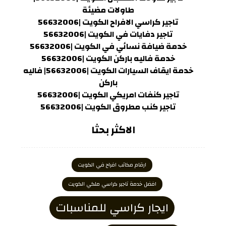
طاولات مضيئة
تاجير كراسي الافراح الكويت |56632006
تاجير دفايات في الكويت |56632006
خدمة ضيافة نسائي في الكويت |56632006
خدمة فاليه باركن الكويت |56632006
خدمة ايقاف السيارات الكويت |56632006| فاليه
باركن
تاجير كنفات امريكي الكويت |56632006
تاجير كنب مطروق الكويت |56632006
الاكثر بحثا
ارقام مكاتب افراح في الكويت
افضل خدمة تاجير كراسي ملكي الكويت
ايجار كراسي للمناسبات