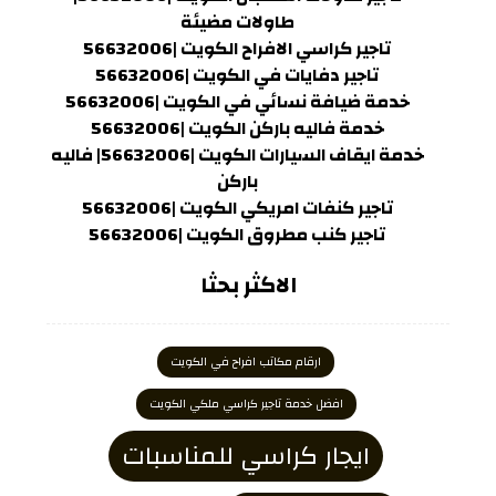
طاولات مضيئة
تاجير كراسي الافراح الكويت |56632006
تاجير دفايات في الكويت |56632006
خدمة ضيافة نسائي في الكويت |56632006
خدمة فاليه باركن الكويت |56632006
خدمة ايقاف السيارات الكويت |56632006| فاليه
باركن
تاجير كنفات امريكي الكويت |56632006
تاجير كنب مطروق الكويت |56632006
الاكثر بحثا
ارقام مكاتب افراح في الكويت
افضل خدمة تاجير كراسي ملكي الكويت
ايجار كراسي للمناسبات