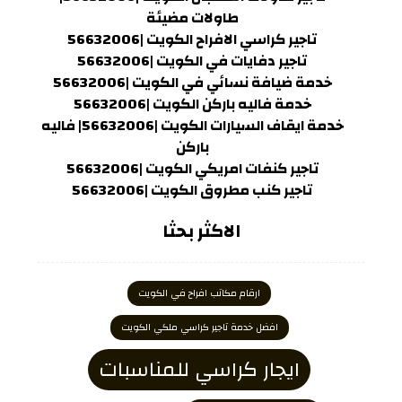
طاولات مضيئة
تاجير كراسي الافراح الكويت |56632006
تاجير دفايات في الكويت |56632006
خدمة ضيافة نسائي في الكويت |56632006
خدمة فاليه باركن الكويت |56632006
خدمة ايقاف السيارات الكويت |56632006| فاليه
باركن
تاجير كنفات امريكي الكويت |56632006
تاجير كنب مطروق الكويت |56632006
الاكثر بحثا
ارقام مكاتب افراح في الكويت
افضل خدمة تاجير كراسي ملكي الكويت
ايجار كراسي للمناسبات