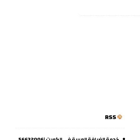
RSS
خدمة الضيافة العربية في الكويت |56632006