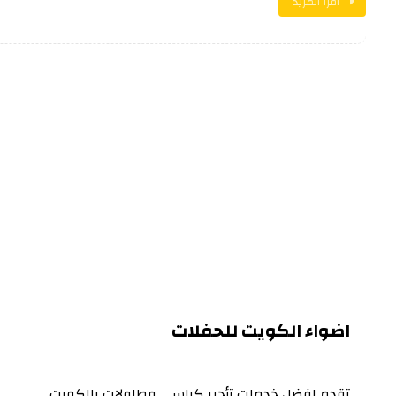
اقرأ المزيد
اضواء الكويت للحفلات
تقدم افضل خدمات تأجير كراسي وطاولات بالكويت