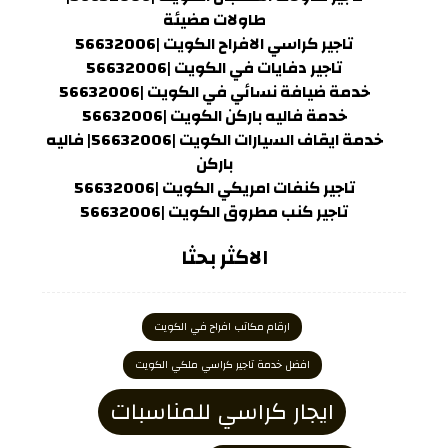
طاولات مضيئة
تاجير كراسي الافراح الكويت |56632006
تاجير دفايات في الكويت |56632006
خدمة ضيافة نسائي في الكويت |56632006
خدمة فاليه باركن الكويت |56632006
خدمة ايقاف السيارات الكويت |56632006| فاليه
باركن
تاجير كنفات امريكي الكويت |56632006
تاجير كنب مطروق الكويت |56632006
الاكثر بحثا
ارقام مكاتب افراح في الكويت
افضل خدمة تاجير كراسي ملكي الكويت
ايجار كراسي للمناسبات