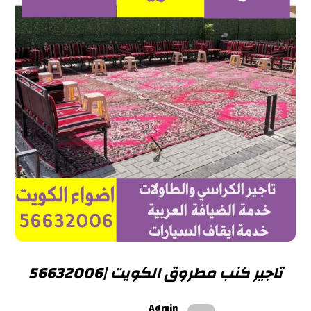
تاجير كنب مطروق الكويت |56632006
Admin