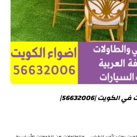
لكويت |56632006|
يت يعتبر تأجير الكراسي والطاولات من الخدمات الأساسية