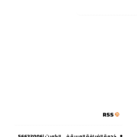
RSS
خدمة الضيافة العربية في الكويت |56632006