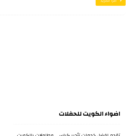
اقرأ المزيد
اضواء الكويت للحفلات
تقدم افضل خدمات تأجير كراسي وطاولات بالكويت