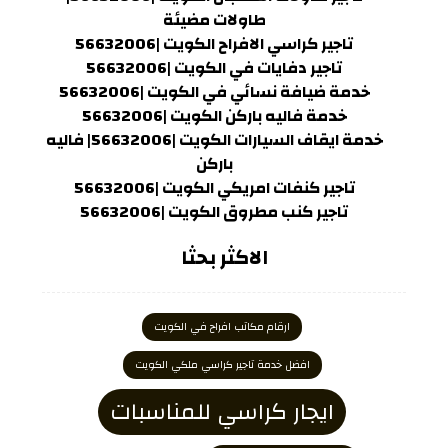
طاولات مضيئة
تاجير كراسي الافراح الكويت |56632006
تاجير دفايات في الكويت |56632006
خدمة ضيافة نسائي في الكويت |56632006
خدمة فاليه باركن الكويت |56632006
خدمة ايقاف السيارات الكويت |56632006| فاليه
باركن
تاجير كنفات امريكي الكويت |56632006
تاجير كنب مطروق الكويت |56632006
الاكثر بحثا
ارقام مكاتب افراح في الكويت
افضل خدمة تاجير كراسي ملكي الكويت
ايجار كراسي للمناسبات