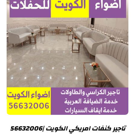
تاجير كنفات امريكي الكويت |56632006