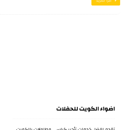
اقرأ المزيد
اضواء الكويت للحفلات
تقدم افضل خدمات تأجير كراسي وطاولات بالكويت