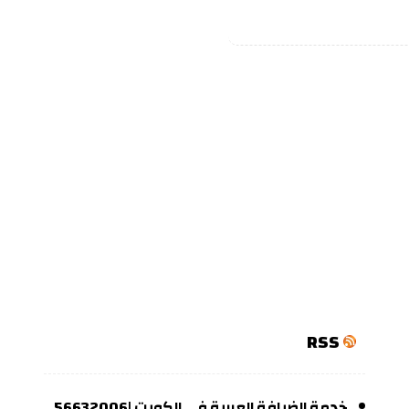
RSS
خدمة الضيافة العربية في الكويت |56632006