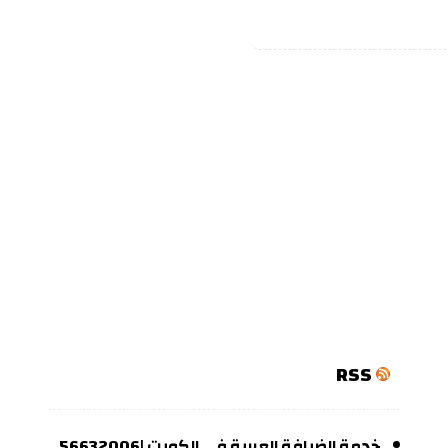
RSS
خدمة الضيافة العربية في الكويت |56632006