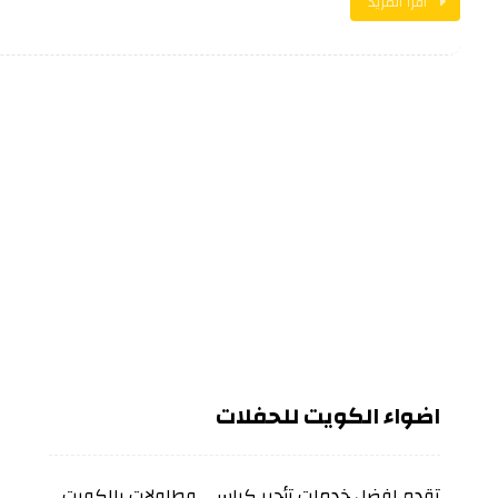
اقرأ المزيد
اضواء الكويت للحفلات
تقدم افضل خدمات تأجير كراسي وطاولات بالكويت