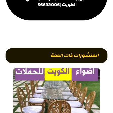
الكويت |56632006|
المنشورات ذات الصلة