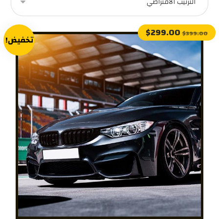
$
299.00
$
399.00
تخفيض!